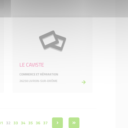
LE CAVISTE
COMMERCE ET RÉPARATION
26250 LIVRON-SUR-DRÔME
31
32
33
34
35
36
37