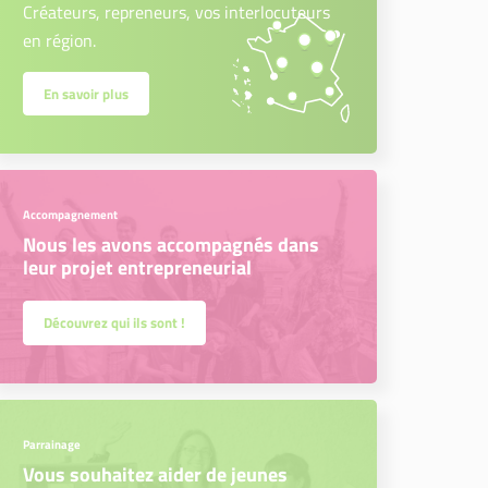
Créateurs, repreneurs, vos interlocuteurs
en région.
En savoir plus
Accompagnement
Nous les avons accompagnés dans
leur projet entrepreneurial
Découvrez qui ils sont !
Parrainage
Vous souhaitez aider de jeunes