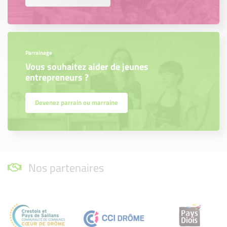
Parrainage
Vous souhaitez aider de jeunes
entrepreneurs ?
Devenez parrain ou marraine
Nos partenaires