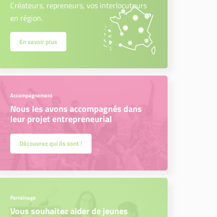
Créateurs, repreneurs, vos interlocuteurs
en région.
En savoir plus
Accompagnement
Nous les avons accompagnés dans
leur projet entrepreneurial
Découvrez qui ils sont !
Parrainage
Vous souhaitez aider de jeunes