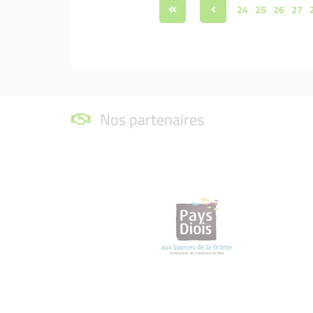
24
25
26
27
Nos partenaires