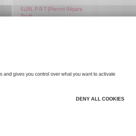
EURL P R T (Pierrot Répare
Tout)
COMMERCE ET RÉPARATION
26250 LIVRON-SUR-DRÔME
s and gives you control over what you want to activate
DENY ALL COOKIES
GRIMALDI Maçonnerie
Rénovation
CONSTRUCTION-BTP
26410 MENGLON