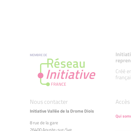
Initia
MEMBRE DE
repren
Créé en
françai
Nous contacter
Accès 
Initiative Vallée de la Drome Diois
Qui som
8 rue de la gare
26400 Aouste-sur-Sye