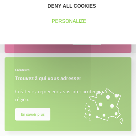
DENY ALL COOKIES
PERSONALIZE
Contactez-nous !
Cliquez ici
Créateurs
Trouvez à qui vous adresser
Créateurs, repreneurs, vos interlocuteurs en
région.
En savoir plus