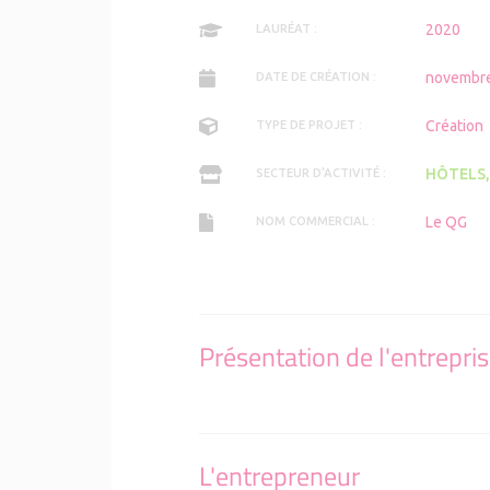
Le réseau
2020
LAURÉAT :
novembr
DATE DE CRÉATION :
Création
TYPE DE PROJET :
HÔTELS,
SECTEUR D'ACTIVITÉ :
Le QG
NOM COMMERCIAL :
Présentation de l'entrepri
L'entrepreneur