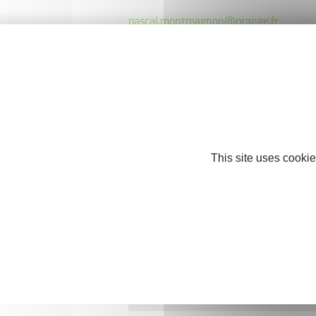
pascal.montmagnon@orange.fr
http://www.axemma.fr/
This site uses cookie