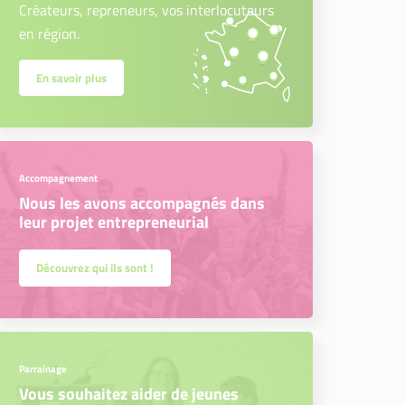
Créateurs, repreneurs, vos interlocuteurs
en région.
En savoir plus
Accompagnement
Nous les avons accompagnés dans
leur projet entrepreneurial
Découvrez qui ils sont !
Parrainage
Vous souhaitez aider de jeunes