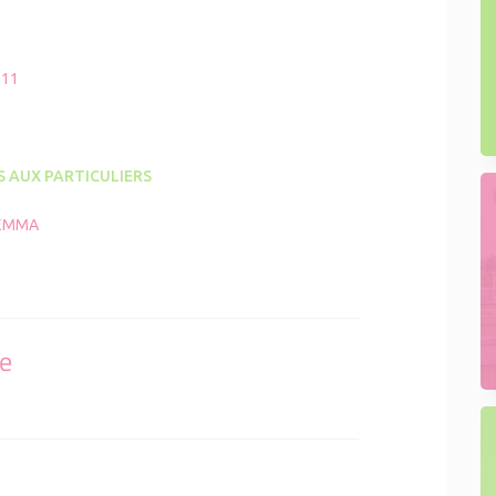
011
S AUX PARTICULIERS
XEMMA
se