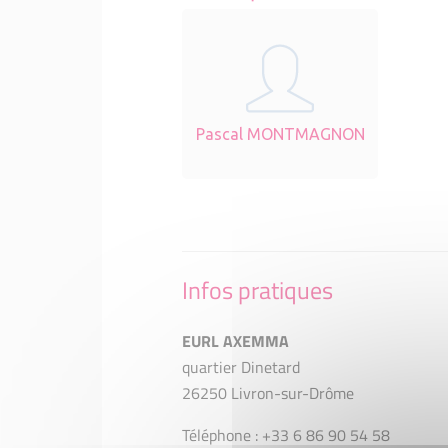
Pascal MONTMAGNON
Infos pratiques
EURL AXEMMA
quartier Dinetard
26250 Livron-sur-Drôme
Téléphone : +33 6 86 90 54 58