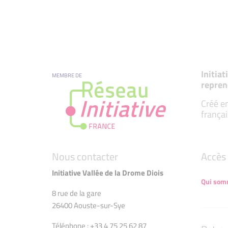
Initia
MEMBRE DE
repren
Créé en
françai
Nous contacter
Accès 
Initiative Vallée de la Drome Diois
Qui som
8 rue de la gare
26400 Aouste-sur-Sye
Téléphone : +33 4 75 25 62 87