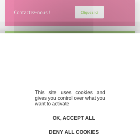
Contactez-nous !
Cliquez ici
Créateurs
Trouvez à qui vous adresser
Créateurs, repreneurs, vos interlocuteurs en
région.
En savoir plus
This site uses cookies and
gives you control over what you
want to activate
OK, ACCEPT ALL
Accompagnement
Nous les avons accompagnés dans leur
DENY ALL COOKIES
projet entrepreneurial